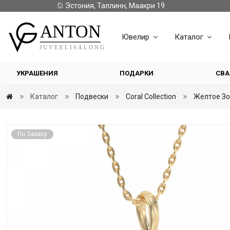
Эстония, Таллинн, Маакри 19
Ювелир
Каталог
УКРАШЕНИЯ
ПОДАРКИ
СВА
Каталог
Подвески
Coral Collection
Желтое Зо
По Заказу