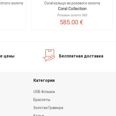
ёлтого золота
Coral кольцо из розового золота
Coral Collection
Розовое золото 585
585.00 €
е цены
Бесплатная доставка
Категории
USB Флэшка
Браслеты
Золотая Гравюра
Колье