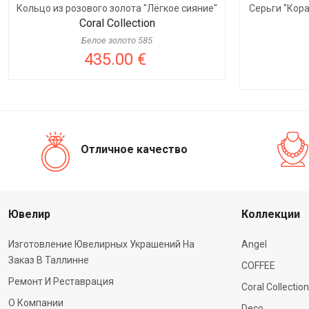
Кольцо из розового золота "Лёгкое сияние"
Серьги "Кор
Coral Collection
Белое золото 585
435.00 €
Отличное качество
Ювелир
Коллекции
Изготовление Ювелирных Украшений На
Angel
Заказ В Таллинне
COFFEE
Ремонт И Реставрация
Coral Collection
О Компании
Deco