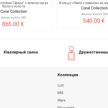
алловая Сфера" с жемчугом из
Кольцо «Змея с камнем» из ж
белого золота
Coral Collection
Coral Collection
Желтое золото 585
Белое золото 585
540.00 €
865.00 €
Ювелирный салон
Дружественны
Коллекции
Lutt
MIX
Mare
Moissanite