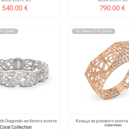
Белое золото 585
Белое золото 585
540.00 €
790.00 €
-10 Дней)
По Заказу (7-10 Дней)
ith Diagonal» из белого золота
Кольцо из розового золота 
камнями
Coral Collection