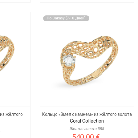
По Заказу (7-10 Дней)
 из жёлтого
Кольцо «Змея с камнем» из жёлтого золота
Coral Collection
Желтое золото 585
5
540.00 €