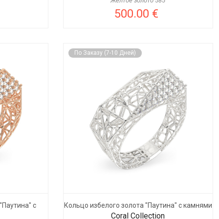
Желтое золото 585
500.00 €
По Заказу (7-10 Дней)
"Паутина" с
Кольцо избелого золота "Паутина" с камнями
Coral Collection