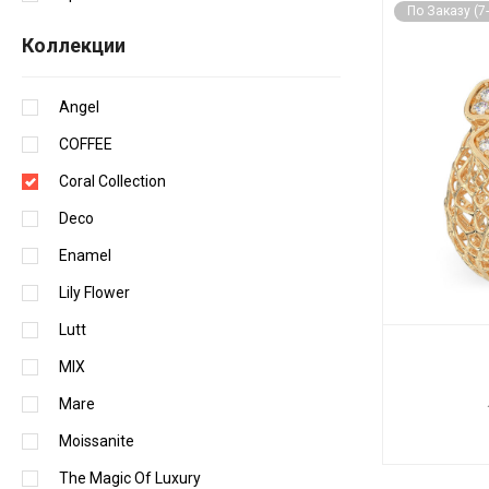
По Заказу (7
Коллекции
Angel
COFFEE
Coral Collection
Deco
Enamel
Lily Flower
Lutt
MIX
Mare
Moissanite
The Magic Of Luxury