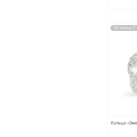
По Заказу (7
Кольцо «Зме