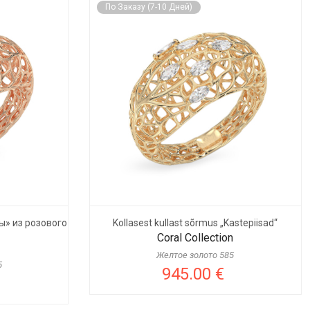
По Заказу (7-10 Дней)
ы» из розового
Kollasest kullast sõrmus „Kastepiisad“
Coral Collection
Желтое золото 585
5
945.00 €