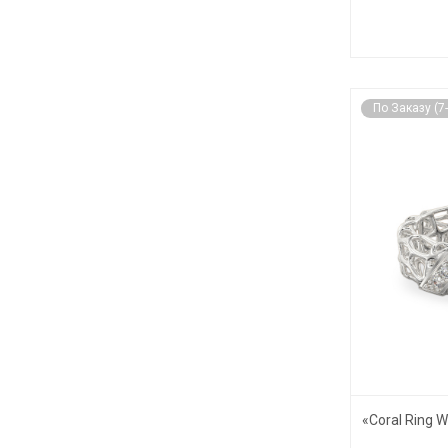
По Заказу (7
«Coral Ring W