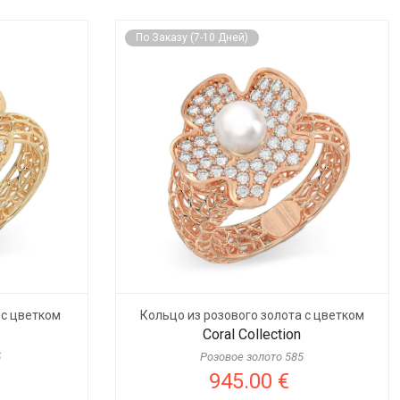
По Заказу (7-10 Дней)
 с цветком
Кольцо из розового золота с цветком
Coral Collection
5
Розовое золото 585
945.00 €