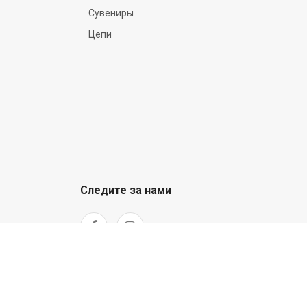
Сувениры
Цепи
Следите за нами
олитика возврата
Условия использования
Inbank рассрочка