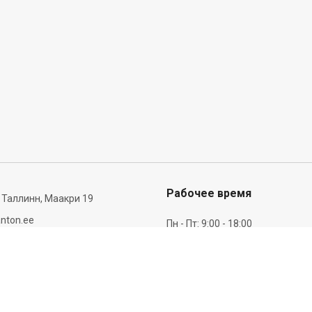
Рабочее время
 Таллинн, Маакри 19
nton.ee
Пн - Пт: 9:00 - 18:00
Сб: 10:00 - 14:00
6 277 721
Информация о доставке и оплате
П