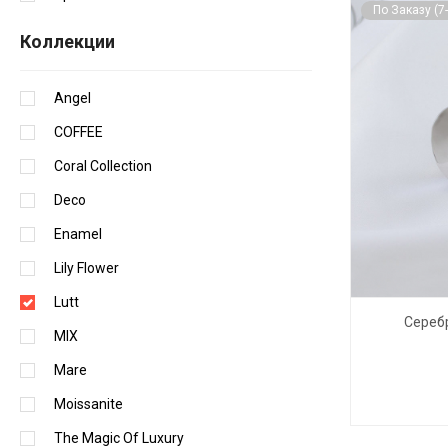
По Заказу (7
Коллекции
Angel
COFFEE
Coral Collection
Deco
Enamel
Lily Flower
Lutt
Серебр
MIX
Mare
Moissanite
The Magic Of Luxury