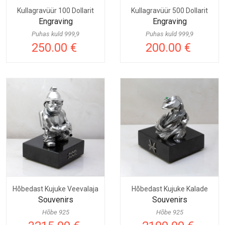
Kullagravüür 100 Dollarit
Kullagravüür 500 Dollarit
Engraving
Engraving
Puhas kuld 999,9
Puhas kuld 999,9
250.00 €
200.00 €
Hõbedast Kujuke Veevalaja
Hõbedast Kujuke Kalade
Souvenirs
Souvenirs
Hõbe 925
Hõbe 925