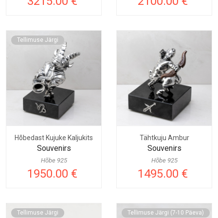
3215.00 €
2100.00 €
Tellimuse Järgi
Hõbedast Kujuke Kaljukits
Tähtkuju Ambur
Souvenirs
Souvenirs
Hõbe 925
Hõbe 925
1950.00 €
1495.00 €
Tellimuse Järgi
Tellimuse Järgi (7-10 Päeva)