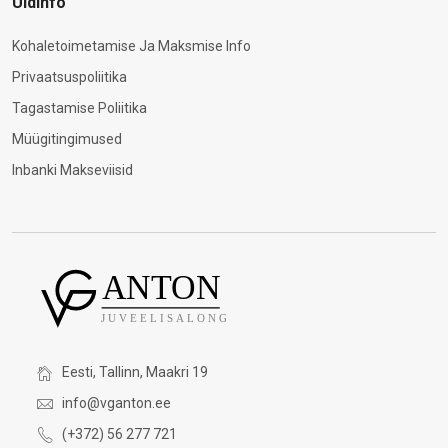
Üldinfo
Kohaletoimetamise Ja Maksmise Info
Privaatsuspoliitika
Tagastamise Poliitika
Müügitingimused
Inbanki Makseviisid
Eesti, Tallinn, Maakri 19
info@vganton.ee
(+372) 56 277 721