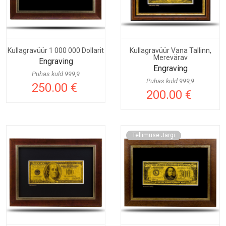
Kullagravüür 1 000 000 Dollarit
Kullagravüür Vana Tallinn,
Merevärav
Engraving
Engraving
Puhas kuld 999,9
Puhas kuld 999,9
250.00 €
200.00 €
Tellimuse Järgi