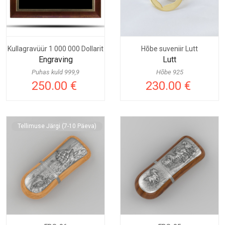
Kullagravüür 1 000 000 Dollarit
Hõbe suveniir Lutt
Engraving
Lutt
Puhas kuld 999,9
Hõbe 925
250.00 €
230.00 €
Tellimuse Järgi (7-10 Päeva)