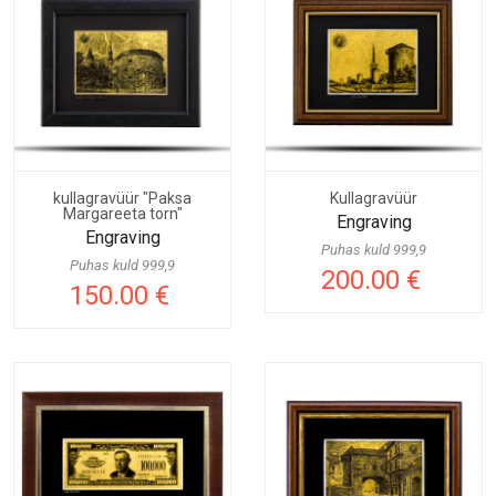
kullagravüür "Paksa
Kullagravüür
Margareeta torn"
Engraving
Engraving
Puhas kuld 999,9
Puhas kuld 999,9
200.00 €
150.00 €