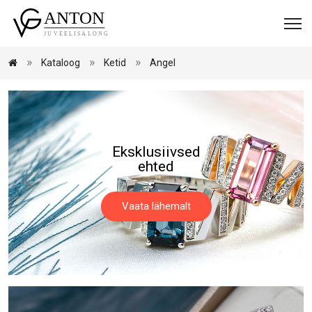
Kataloog
Ketid
Angel
Eksklusiivsed
ehted
Vaata lähemalt